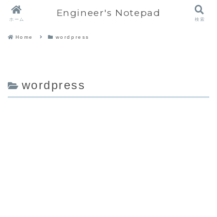
Engineer's Notepad
ホーム
検索
Home
wordpress
wordpress