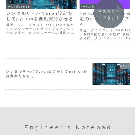
wordpress
twitch
横スクロー
レンタルサーバでcron設定を
Twitchで特定の配信者 o
ルできます
してpythonを自動実行させる
定のゲームのクリップを
る
最近、シン・クラウド for Freeで無料
でレンタルサーバを借りてブログを立て
前提：クライアントID&OAth
たのですが、レンタルサーバの機能とし
ー取得&配信者idを取得 以前の
てcronで自動実行ができるということな
参考に、クライアントID・OAt
ので試してみました 現在の時刻を取得し
ー、必要であれば配信者idを取
て、時刻を.txtファイルに書き込み、そ
「Get Clips API」からTwit
のファ...
ップを取得 以下のページを参..
レンタルサーバでcron設定をしてpythonを
自動実行させる
Engineer's Notepad