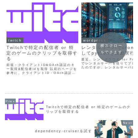
twitch
wordpress
横スクロー
Twitchで特定の配信者 or 特
レンタルサーバでcron
ルできます
定のゲームのクリップを取得す
してpythonを自動実行
る
最近、シン・クラウド for Fr
でレンタルサーバを借りてブロ
前提：クライアントID&OAth認証のキ
たのですが、レンタルサーバの
ー取得&配信者idを取得 以前のページを
てcronで自動実行ができると
参考に、クライアントID・OAth認証キ
ので試してみました 現在の時刻
ー、必要であれば配信者idを取得します
て、時刻を.txtファイルに書き
「Get Clips API」からTwitchのクリ
のファ...
ップを取得 以下のページを参...
Twitchで特定の配信者 or 特定のゲームのク
リップを取得する
dependency-cruiserを試す