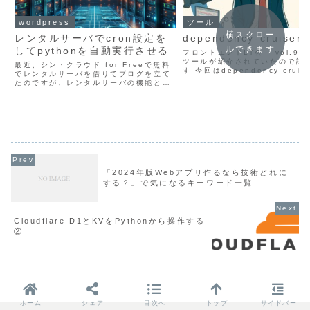
wordpress
ツール
横スクロー
レンタルサーバでcron設定を
dependency-cruise
ルできます
してpythonを自動実行させる
フロントエンドLT会 - vol.9
ツールが紹介されていたので試
最近、シン・クラウド for Freeで無料
す 今回はdependency-crui
でレンタルサーバを借りてブログを立て
てみます とりあえず、自分が今
たのですが、レンタルサーバの機能とし
っている環境に入れてみて何が
てcronで自動実行ができるということな
テスト dependency-c...
ので試してみました 現在の時刻を取得し
て、時刻を.txtファイルに書き込み、そ
のファ...
「2024年版Webアプリ作るなら技術どれに
する？」で気になるキーワード一覧
Cloudflare D1とKVをPythonから操作する
②
ホーム
シェア
目次へ
トップ
サイドバー